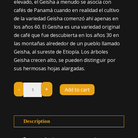
elevado, el Geisha a menudo se asocia con
cafés de Panamá cuando en realidad el cultivo
de la variedad Geisha comenzó ahí apenas en
los años 60. El Geisha es una variedad original
de café que fue descubierta en los años 30 en
las montañas alrededor de un pueblo llamado
Geisha, al sureste de Etiopía. Los árboles
Geisha crecen alto, se pueden distinguir por
sus hermosas hojas alargadas.
Geisha
Add to cart
-
+
1
kilo
quantity
Description