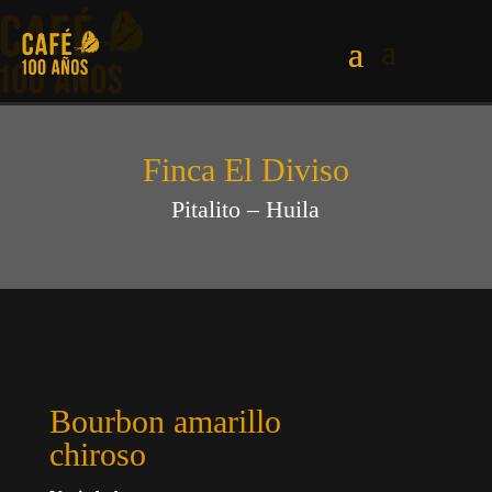
Finca El Diviso
Pitalito – Huila
Bourbon amarillo
chiroso