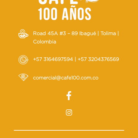
Road 45A #3 – 89 Ibagué | Tolima |
Colombia
+57 3164697594
|
+57 3204376569
comercial@cafe100.com.co